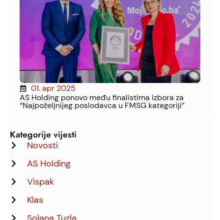
01. apr 2025
AS Holding ponovo među finalistima izbora za
“Najpoželjnijeg poslodavca u FMSG kategoriji”
Kategorije vijesti
Novosti
AS Holding
Vispak
Klas
Solana Tuzla