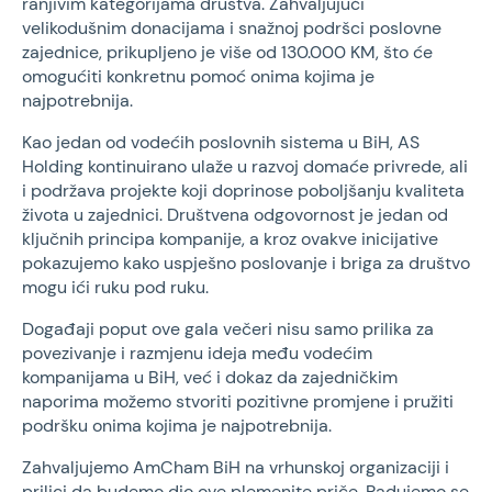
ranjivim kategorijama društva. Zahvaljujući
velikodušnim donacijama i snažnoj podršci poslovne
zajednice, prikupljeno je više od 130.000 KM, što će
omogućiti konkretnu pomoć onima kojima je
najpotrebnija.
Kao jedan od vodećih poslovnih sistema u BiH, AS
Holding kontinuirano ulaže u razvoj domaće privrede, ali
i podržava projekte koji doprinose poboljšanju kvaliteta
života u zajednici. Društvena odgovornost je jedan od
ključnih principa kompanije, a kroz ovakve inicijative
pokazujemo kako uspješno poslovanje i briga za društvo
mogu ići ruku pod ruku.
Događaji poput ove gala večeri nisu samo prilika za
povezivanje i razmjenu ideja među vodećim
kompanijama u BiH, već i dokaz da zajedničkim
naporima možemo stvoriti pozitivne promjene i pružiti
podršku onima kojima je najpotrebnija.
Zahvaljujemo AmCham BiH na vrhunskoj organizaciji i
prilici da budemo dio ove plemenite priče. Radujemo se