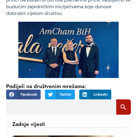
budućim zajedničkim inicijativama koje donose
dobrobit cijelom društvu.
Podijeli na društvenim mrežama:
Facebook
Twitter
LinkedIn
Search
Search Bu
for:
Zadnje vijesti