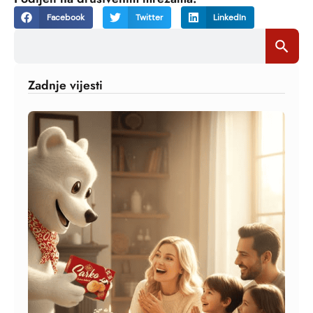
Facebook
Twitter
LinkedIn
Search
Search Bu
for:
Zadnje vijesti