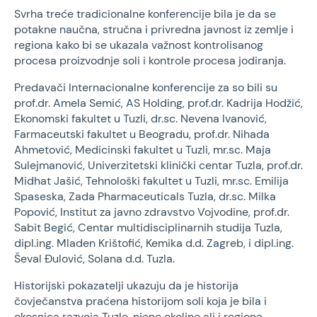
Svrha treće tradicionalne konferencije bila je da se
potakne naučna, stručna i privredna javnost iz zemlje i
regiona kako bi se ukazala važnost kontrolisanog
procesa proizvodnje soli i kontrole procesa jodiranja.
Predavači Internacionalne konferencije za so bili su
prof.dr. Amela Semić, AS Holding, prof.dr. Kadrija Hodžić,
Ekonomski fakultet u Tuzli, dr.sc. Nevena Ivanović,
Farmaceutski fakultet u Beogradu, prof.dr. Nihada
Ahmetović, Medicinski fakultet u Tuzli, mr.sc. Maja
Sulejmanović, Univerzitetski klinički centar Tuzla, prof.dr.
Midhat Jašić, Tehnološki fakultet u Tuzli, mr.sc. Emilija
Spaseska, Zada Pharmaceuticals Tuzla, dr.sc. Milka
Popović, Institut za javno zdravstvo Vojvodine, prof.dr.
Sabit Begić, Centar multidisciplinarnih studija Tuzla,
dipl.ing. Mladen Krištofić, Kemika d.d. Zagreb, i dipl.ing.
Ševal Đulović, Solana d.d. Tuzla.
Historijski pokazatelji ukazuju da je historija
čovječanstva praćena historijom soli koja je bila i
okosnica razvoja Tuzle, njene okoline ali i regiona.