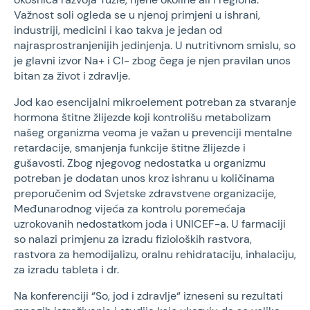
Važnost soli ogleda se u njenoj primjeni u ishrani,
industriji, medicini i kao takva je jedan od
najrasprostranjenijih jedinjenja. U nutritivnom smislu, so
je glavni izvor Na+ i Cl- zbog čega je njen pravilan unos
bitan za život i zdravlje.
Jod kao esencijalni mikroelement potreban za stvaranje
hormona štitne žlijezde koji kontrolišu metabolizam
našeg organizma veoma je važan u prevenciji mentalne
retardacije, smanjenja funkcije štitne žlijezde i
gušavosti. Zbog njegovog nedostatka u organizmu
potreban je dodatan unos kroz ishranu u količinama
preporučenim od Svjetske zdravstvene organizacije,
Međunarodnog vijeća za kontrolu poremećaja
uzrokovanih nedostatkom joda i UNICEF-a. U farmaciji
so nalazi primjenu za izradu fizioloških rastvora,
rastvora za hemodijalizu, oralnu rehidrataciju, inhalaciju,
za izradu tableta i dr.
Na konferenciji “So, jod i zdravlje“ izneseni su rezultati