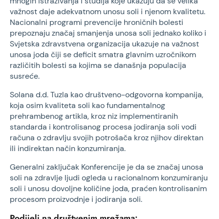
mnogih istraživanja i studija koje ukazuju da se velika
važnost daje adekvatnom unosu soli i njenom kvalitetu.
Nacionalni programi prevencije hroničnih bolesti
prepoznaju značaj smanjenja unosa soli jednako koliko i
Svjetska zdravstvena organizacija ukazuje na važnost
unosa joda čiji se deficit smatra glavnim uzročnikom
različitih bolesti sa kojima se današnja populacija
susreće.
Solana d.d. Tuzla kao društveno-odgovorna kompanija,
koja osim kvaliteta soli kao fundamentalnog
prehrambenog artikla, kroz niz implementiranih
standarda i kontrolisanog procesa jodiranja soli vodi
računa o zdravlju svojih potrošača kroz njihov direktan
ili indirektan način konzumiranja.
Generalni zaključak Konferencije je da se značaj unosa
soli na zdravlje ljudi ogleda u racionalnom konzumiranju
soli i unosu dovoljne količine joda, praćen kontrolisanim
procesom proizvodnje i jodiranja soli.
Podijeli na društvenim mrežama: