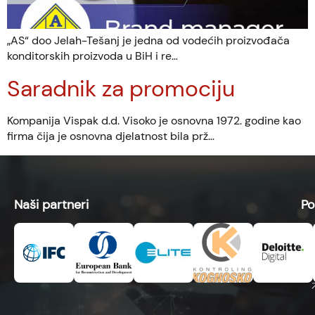
„AS“ doo Jelah-Tešanj je jedna od vodećih proizvođača
konditorskih proizvoda u BiH i re…
Saradnik za promociju
Kompanija Vispak d.d. Visoko je osnovna 1972. godine kao
firma čija je osnovna djelatnost bila prž…
Naši partneri
Po