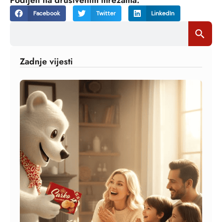
Podijeli na društvenim mrežama:
Facebook
Twitter
LinkedIn
Search
Search Bu
for:
Zadnje vijesti