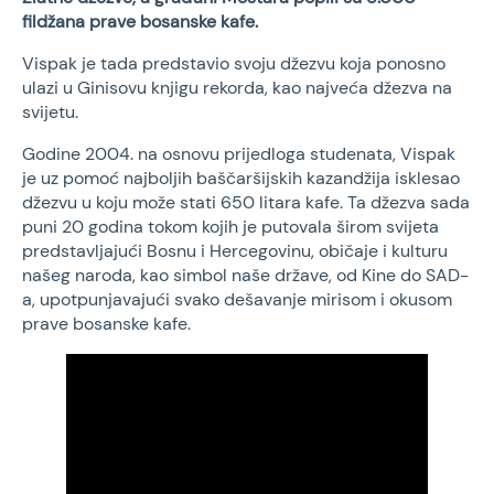
fildžana prave bosanske kafe.
Vispak je tada predstavio svoju džezvu koja ponosno
ulazi u Ginisovu knjigu rekorda, kao najveća džezva na
svijetu.
Godine 2004. na osnovu prijedloga studenata, Vispak
je uz pomoć najboljih baščaršijskih kazandžija isklesao
džezvu u koju može stati 650 litara kafe. Ta džezva sada
puni 20 godina tokom kojih je putovala širom svijeta
predstavljajući Bosnu i Hercegovinu, običaje i kulturu
našeg naroda, kao simbol naše države, od Kine do SAD-
a, upotpunjavajući svako dešavanje mirisom i okusom
prave bosanske kafe.