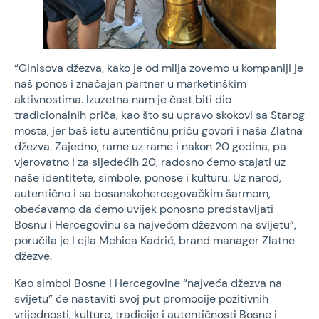
“Ginisova džezva, kako je od milja zovemo u kompaniji je
naš ponos i značajan partner u marketinškim
aktivnostima. Izuzetna nam je čast biti dio
tradicionalnih priča, kao što su upravo skokovi sa Starog
mosta, jer baš istu autentičnu priču govori i naša Zlatna
džezva. Zajedno, rame uz rame i nakon 20 godina, pa
vjerovatno i za sljedećih 20, radosno ćemo stajati uz
naše identitete, simbole, ponose i kulturu. Uz narod,
autentično i sa bosanskohercegovačkim šarmom,
obećavamo da ćemo uvijek ponosno predstavljati
Bosnu i Hercegovinu sa najvećom džezvom na svijetu”,
poručila je Lejla Mehica Kadrić, brand manager Zlatne
džezve.
Kao simbol Bosne i Hercegovine “najveća džezva na
svijetu” će nastaviti svoj put promocije pozitivnih
vrijednosti, kulture, tradicije i autentičnosti Bosne i