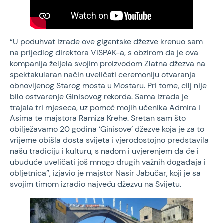
“U poduhvat izrade ove gigantske džezve krenuo sam
na prijedlog direktora VISPAK-a, s obzirom da je ova
kompanija željela svojim proizvodom Zlatna džezva na
spektakularan način uveličati ceremoniju otvaranja
obnovljenog Starog mosta u Mostaru. Pri tome, cilj nije
bilo ostvarenje Ginisovog rekorda. Sama izrada je
trajala tri mjeseca, uz pomoć mojih učenika Admira i
Asima te majstora Ramiza Krehe. Sretan sam što
obilježavamo 20 godina ‘Ginisove’ džezve koja je za to
vrijeme obišla dosta svijeta i vjerodostojno predstavila
našu tradiciju i kulturu, s nadom i uvjerenjem da će i
ubuduće uveličati još mnogo drugih važnih događaja i
obljetnica”, izjavio je majstor Nasir Jabučar, koji je sa
svojim timom izradio najveću džezvu na Svijetu.