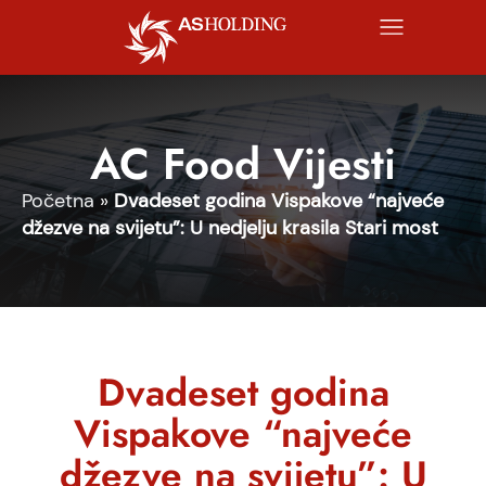
AC Food Vijesti
Početna
»
Dvadeset godina Vispakove “najveće
džezve na svijetu”: U nedjelju krasila Stari most
Dvadeset godina
Vispakove “najveće
džezve na svijetu”: U