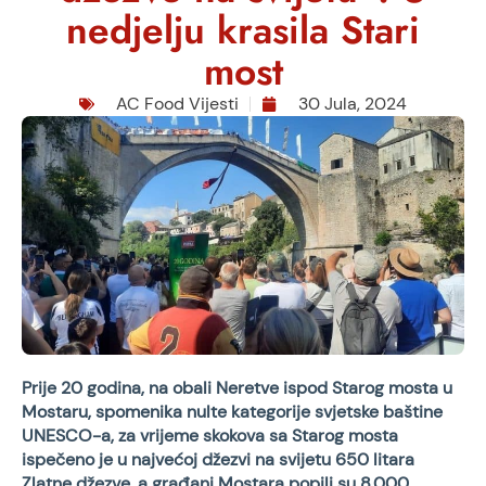
nedjelju krasila Stari
most
AC Food Vijesti
30 Jula, 2024
Prije 20 godina, na obali Neretve ispod Starog mosta u
Mostaru, spomenika nulte kategorije svjetske baštine
UNESCO-a, za vrijeme skokova sa Starog mosta
ispečeno je u najvećoj džezvi na svijetu 650 litara
Zlatne džezve, a građani Mostara popili su 8.000