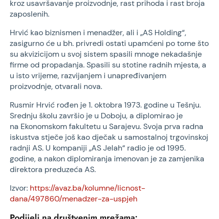
kroz usavršavanje proizvodnje, rast prihoda i rast broja
zaposlenih.
Hrvić kao biznismen i menadžer, ali i „AS Holding“,
zasigurno će u bh. privredi ostati upamćeni po tome što
su akvizicijom u svoj sistem spasili mnoge nekadašnje
firme od propadanja. Spasili su stotine radnih mjesta, a
u isto vrijeme, razvijanjem i unapređivanjem
proizvodnje, otvarali nova.
Rusmir Hrvić rođen je 1. oktobra 1973. godine u Tešnju.
Srednju školu završio je u Doboju, a diplomirao je
na Ekonomskom fakultetu u Sarajevu. Svoja prva radna
iskustva stječe još kao dječak u samostalnoj trgovinskoj
radnji AS. U kompaniji „AS Jelah“ radio je od 1995.
godine, a nakon diplomiranja imenovan je za zamjenika
direktora preduzeća AS.
Izvor:
https://avaz.ba/kolumne/licnost-
dana/497860/menadzer-za-uspjeh
Podijeli na društvenim mrežama: