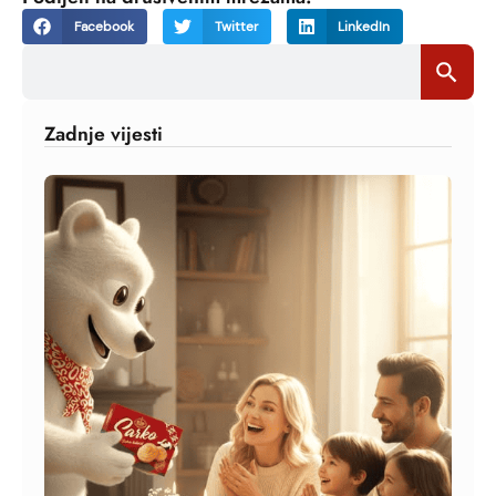
Facebook
Twitter
LinkedIn
Search
Search Bu
for:
Zadnje vijesti