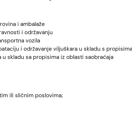
irovina i ambalaže
pravnosti i održavanju
ansportna vozila
taciju i održavanje viljuškara u skladu s propisima,
a u skladu sa propisima iz oblasti saobraćaja
m ili sličnim poslovima;