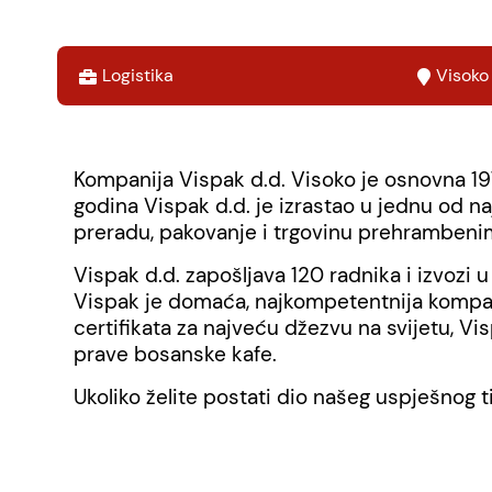
Logistika
Visoko
Kompanija Vispak d.d. Visoko je osnovna 197
godina Vispak d.d. je izrastao u jednu od n
preradu, pakovanje i trgovinu prehrambeni
Vispak d.d. zapošljava 120 radnika i izvozi
Vispak je domaća, najkompetentnija kompani
certifikata za najveću džezvu na svijetu, Vi
prave bosanske kafe.
Ukoliko želite postati dio našeg uspješnog 