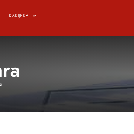
KARIJERA
ara
a