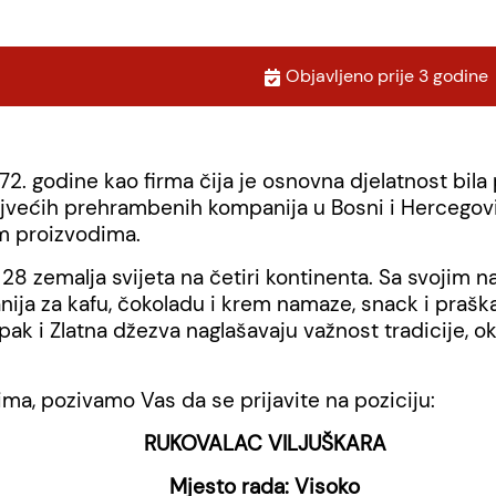
Objavljeno prije 3 godine
2. godine kao firma čija je osnovna djelatnost bila 
ajvećih prehrambenih kompanija u Bosni i Hercegovini
m proizvodima.
 u 28 zemalja svijeta na četiri kontinenta. Sa svoj
ja za kafu, čokoladu i krem namaze, snack i prašk
spak i Zlatna džezva naglašavaju važnost tradicije, 
tima, pozivamo Vas da se prijavite na poziciju:
RUKOVALAC VILJUŠKARA
Mjesto rada: Visoko