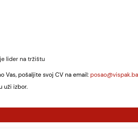
e lider na tržištu
o Vas, pošaljite svoj CV na email:
posao@vispak.b
 uži izbor.