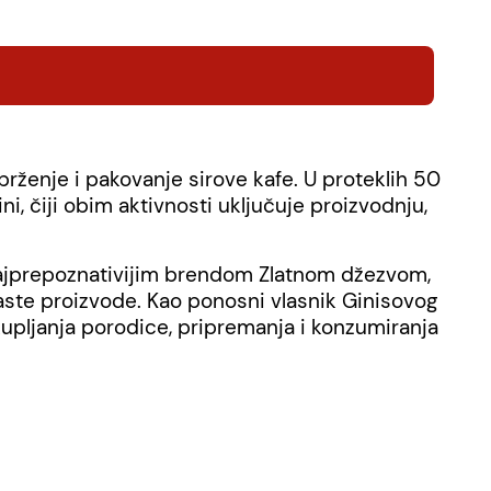
prženje i pakovanje sirove kafe. U proteklih 50
, čiji obim aktivnosti uključuje proizvodnju,
im najprepoznativijim brendom Zlatnom džezvom,
aste proizvode. Kao ponosni vlasnik Ginisovog
okupljanja porodice, pripremanja i konzumiranja