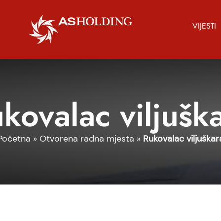
VIJESTI
kovalac viljušk
Početna
»
Otvorena radna mjesta
»
Rukovalac viljuškar