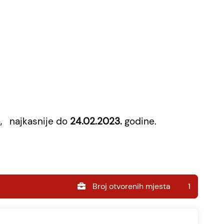
a
, najkasnije do
24.02.2023.
godine.
1
Broj otvorenih mjesta