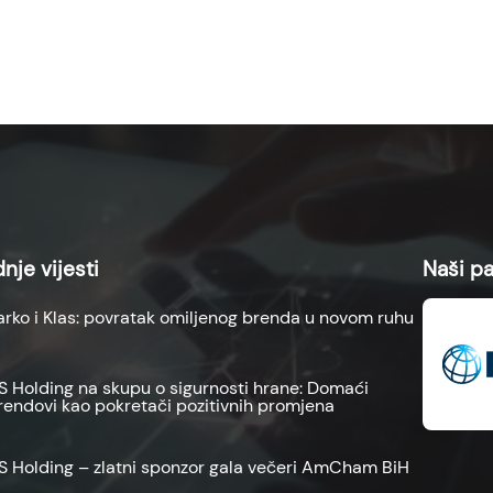
nje vijesti
Naši pa
arko i Klas: povratak omiljenog brenda u novom ruhu
S Holding na skupu o sigurnosti hrane: Domaći
rendovi kao pokretači pozitivnih promjena
S Holding – zlatni sponzor gala večeri AmCham BiH